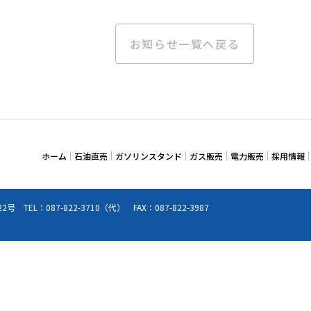
お知らせ一覧へ戻る
ホーム
石油直売
ガソリンスタンド
ガス販売
電力販売
採用情報
番22号
TEL：
087-822-3710
（代） FAX：087-822-3987